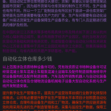
备，如自动化立体仓库地狼仓天狼仓；货架厂需要区分是仓库货架还
是超市货架厂，因为超市货架与仓库货架的制作工艺不同，生产设备
也有所不同，所以一个工厂配制就会有所区别下面讲一讲仓库货架厂
家吧首先当然是需要有强大生产力的厂家，生产车间需要有自动化设
备广州易达货架生产设备保障生产设备齐全，有专门人员定期进行模
具的维护及检测。
在中国的浙江江苏重庆等多地布局具体分布及特点如下浙江省以杭州
为核心辐射周边城市，重点布局数字经济产业园区，依托当地发达的
民营经济基础和跨境电商优势，形成智能仓储与自动化分拣技术研发
中心江苏省主要集中于苏州工业园区和南京江北新区，侧重高端装备
制造领域，与省内高校共建产学研基地，年产能。
自动化立体仓库多少钱
以上范围涉及资质特种设备许可的，凭有效资质证书特种设备许可证
经营混凝土泵车混凝土车载泵混凝土运输车及配件制造销售维修非开
挖设备盾构机及配件制造销售，汽车及配件销售机器人与自动化装备
自动化立体仓库及仓储物流设备机械电子设备大型自动化系统与生产
线开发制造安装。
提升数字化生产管理水平，提高生产运营效率丝绸行业数字化转型持
续推进，公司有必要提升数字化生产管理水平本项目计划购置自动化
立体仓库，合理布局设备生产线和工厂物流，确保生产供应链资源有
效利用采用先进的生产制造管理系统，采集与监控生产数据，保障工