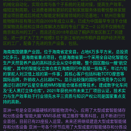
机械化自动化，实现仓库与各个子系统的无缝对接，提高生产效率，
缩短定制周期，让消费者拥有更好的定制家居服务体验奢悦整体家居
建设项目建成后将成为智能定制家居领域的示范基地；1 杭州巨象智
能物联科技有限公司自2009年成立以来，已成为中国最早专注于仓储
货架物流系统和立体仓库解决方案的专业厂家之一2 公司不仅拥有在
南京和苏州的工厂，而且还在2018年启动了桐庐开发区新工厂的建
设，进一步扩大了生产规模3 位于浙江省杭州市桐庐县桐庐经济开发
区的工厂，配备了先进的生产设备，包括。
海南南国健康产业园，位于海南省定安县，占地6万多平方米，总投资
3亿多元，是海南省重点项目，也是海南省第一个采用全自动化智能化
生产天然营养产品的高科技企业从空中俯瞰，整个园区酷似一艘“航空
母舰”，其中的智能化立体仓库在海南同行中首屈一指每天，年过六旬
的掌舵人刘汉惜上班的第一件事；其核心客户包括科勒TOTO摩恩等
国际品牌，外销收入占比超67%，显示出较强的国际市场竞争力公司
通过引进ERP云星空系统WMS智能仓储系统等技术，建成数字化车间
及“无人黑灯立体仓库”，2021年获杭州市未来工厂项目认证，技术实
力与生产效率处于行业领先水平三资质与知识产权公司是国家重点支
持的高新。
亚洲一号是全亚洲最硬核的智能物流中心，应用了大型成套智能储存
和分拣设备“智能大脑”WMS系统“精卫推荐”等黑科技，且不断进行行
业首创，目前已有23座投入运营，未来还将继续建造大型成套智能储
存和分拣设备 亚洲一号各个环节应用了大型成套的智能储存和分拣设