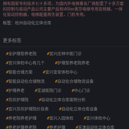
拥有国家专利技术七十多项，为国内外电梯著名厂商配置了十多万套
的控制与驱动产品公司主要产品有iAStar奥莎电梯专用变频器，一体
化驱动控制器，电梯能量再生装置，门机专用。
标签：
杭州自动化立体仓库
更多标签
#
全护理型养老院
#
宜兴庄林中医门诊
#
宜兴体检中心有几个
#
护理型养老院养老
#
智能仓储方案
#
宜兴宜安体检中心
#
智能自动化仓储物流
#
自动化仓储物流设备
#
护理养老
#
芜湖医院门诊
#
中心门诊
#
苏欣护理院
#
自动化立体仓库案例分析
#
宜兴苏欣护理院价目表
#
自动化立体仓库设备
#
养老院养老护理
#
宜兴入园体检
#
宜兴体检中心
#
养老护理养老院
#
养老护理
#
天津自动化立体仓库