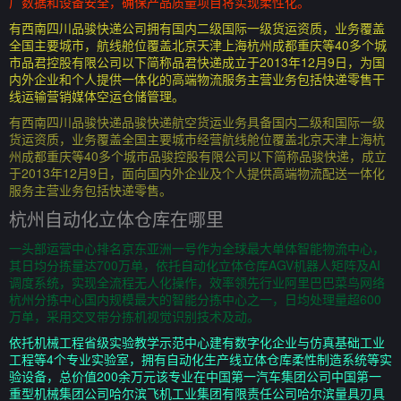
厂数据和设备安全，确保产品质量项目将实现柔性化。
有西南四川品骏快递公司拥有国内二级国际一级货运资质，业务覆盖
全国主要城市，航线舱位覆盖北京天津上海杭州成都重庆等40多个城
市品君控股有限公司以下简称品君快递成立于2013年12月9日，为国
内外企业和个人提供一体化的高端物流服务主营业务包括快递零售干
线运输营销媒体空运仓储管理。
有西南四川品骏快递品骏快递航空货运业务具备国内二级和国际一级
货运资质，业务覆盖全国主要城市经营航线舱位覆盖北京天津上海杭
州成都重庆等40多个城市品骏控股有限公司以下简称品骏快递，成立
于2013年12月9日，面向国内外企业及个人提供高端物流配送一体化
服务主营业务包括快递零售。
杭州自动化立体仓库在哪里
一头部运营中心排名京东亚洲一号作为全球最大单体智能物流中心，
其日均分拣量达700万单，依托自动化立体仓库AGV机器人矩阵及AI
调度系统，实现全流程无人化操作，效率领先行业阿里巴巴菜鸟网络
杭州分拣中心国内规模最大的智能分拣中心之一，日均处理量超600
万单，采用交叉带分拣机视觉识别技术及动。
依托机械工程省级实验教学示范中心建有数字化企业与仿真基础工业
工程等4个专业实验室，拥有自动化生产线立体仓库柔性制造系统等实
验设备，总价值200余万元该专业在中国第一汽车集团公司中国第一
重型机械集团公司哈尔滨飞机工业集团有限责任公司哈尔滨量具刃具