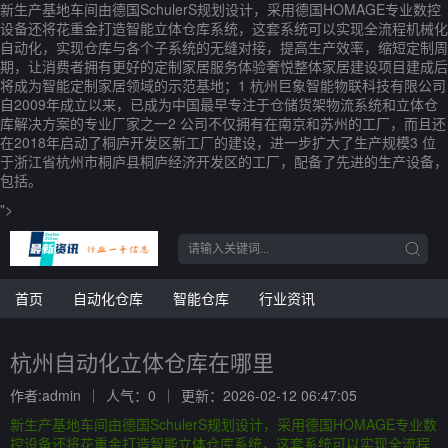
新生产基地车间由德国SchulerS规划设计，采用德国HOMAGE专业数控
设备还将花重金打造智能立体仓库系统，这套系统可以实现全流程机械化
自动化，实现仓库与各个子系统的无缝对接，提高生产效率，缩短定制周
期，让消费者拥有更好的定制家居服务体验奢悦整体家居建设项目建成后
将成为智能定制家居领域的示范基地；1 杭州巨象智能物联科技有限公司
自2009年成立以来，已成为中国最早专注于仓储货架物流系统和立体仓
库解决方案的专业厂家之一2 公司不仅拥有在南京和苏州的工厂，而且还
在2018年启动了桐庐开发区新工厂的建设，进一步扩大了生产规模3 位
于浙江省杭州市桐庐县桐庐经济开发区的工厂，配备了先进的生产设备，
包括。
">
首页
自动化仓库
智能仓库
行业资讯
杭州自动化立体仓库在哪里
作者:admin
人气：0
更新：2026-02-12 06:47:05
新生产基地车间由德国SchulerS规划设计，采用德国HOMAGE专业数
控设备还将花重金打造智能立体仓库系统，这套系统可以实现全流程