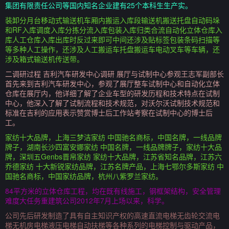
集团有限责任公司等国内知名企业建有25个本科生生产实。
装卸分月台移动式输送机车厢内搬运入库段输送机搬送托盘自动码垛
和RF入库调度入库分拣分流入库包装入库归类合流自动化立体仓库入
库人工仓库入库出库时反过来即可中间还涉及贴标签包装条码扫描等
等多种人工操作，还涉及人工搬运车托盘搬运车电动叉车等车辆，还
涉及箱式输送机传送带。
二调研过程 吉利汽车研发中心调研 展厅与试制中心参观王志军副部长
首先来到吉利汽车研发中心，参观了展厅整车试制中心和自动化立体
仓库在展厅内，他详细了解了企业车型的研发历程和技术特点在试制
中心，他深入了解了试制流程和技术规范，对沃尔沃试制技术规范和
标准在吉利的应用表示赞赏博士后工作站考察在试制中心的博士后
工。
家纺十大品牌，上海三梦洁家纺 中国驰名商标，中国名牌，一线品牌
牌子，湖南长沙四富安娜家纺 中国名牌，一线品牌牌子，家纺十大品
牌，深圳五Genbs晋帛家纺 家纺十大品牌，江苏省知名品牌，江苏六
乔德家纺 十大新锐家纺品牌，江苏名牌产品，上海七鄂尔多斯家纺 中
国驰名商标，中国家纺品牌，杭州八紫罗兰家纺。
84平方米的立体仓库工程，均在既有线施工，钢框架结构，安全管理
难度大任务重建筑公司2012年7月上场以来，科学。
公司先后研发制造了具有自主知识产权的高速直流电梯无齿轮交流电
梯无机房电梯液压电梯自动扶梯等各种系列的电梯控制与驱动产品，