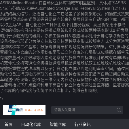
ASRSMiniloadShuttle在自动化立体库领域有明显区别，具体如下ASRS
定义与范畴ASRS是Automated Storage and Retrieval System自动存取
系统的英文缩写，泛指自动化立库它涵盖了多种货架形式，如通道式货架
密集型货架旋转式货架等只要是立起来的高层且带有自动化的仓库，都可
以称之为AS；自动化立体库具体由以下几部分组成1 高层货架用于存储
货物的钢结构目前主要有焊接式货架和组合式货架两种基本形式2 托盘货
箱用于承载货物的器具，亦称工位器具3 巷道堆垛机用于自动存取货物的
设备按结构形式分为单立柱和双立柱两种基本形式按服务方式分为直道弯
道和转移车三种基本；根据需求调研和现场情况调研的结果，进行自动化
智能化立体仓库的总体规划布局形式立体仓库的布局形式应根据存储单元
存储数量出入库效率等因素确定常见的托盘立库标准设计形式有单伸堆垛
机双伸堆垛机弯道堆垛机换轨道堆垛机岔道堆垛机双工位堆垛机堆垛机加
穿梭板重载链式堆垛机以及子；自动化立体仓库是利用垂直空间，通过自
动化设备进行货物的存取的仓库系统这种仓库通常配备有自动货架自动叉
车输送带等设备，能够在三维空间内自动存取货物自动化立体仓库的优势
主要包括以下几点空间利用率高自动化立体仓库通过垂直存储，显著提高
了仓库的存储密度与传统平面仓库相比，能够在相同的。
">
首页
自动化仓库
智能仓库
行业资讯