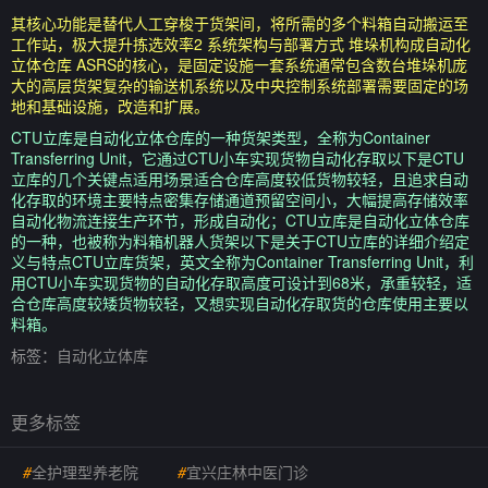
其核心功能是替代人工穿梭于货架间，将所需的多个料箱自动搬运至
工作站，极大提升拣选效率2 系统架构与部署方式 堆垛机构成自动化
立体仓库 ASRS的核心，是固定设施一套系统通常包含数台堆垛机庞
大的高层货架复杂的输送机系统以及中央控制系统部署需要固定的场
地和基础设施，改造和扩展。
CTU立库是自动化立体仓库的一种货架类型，全称为Container
Transferring Unit，它通过CTU小车实现货物自动化存取以下是CTU
立库的几个关键点适用场景适合仓库高度较低货物较轻，且追求自动
化存取的环境主要特点密集存储通道预留空间小，大幅提高存储效率
自动化物流连接生产环节，形成自动化；CTU立库是自动化立体仓库
的一种，也被称为料箱机器人货架以下是关于CTU立库的详细介绍定
义与特点CTU立库货架，英文全称为Container Transferring Unit，利
用CTU小车实现货物的自动化存取高度可设计到68米，承重较轻，适
合仓库高度较矮货物较轻，又想实现自动化存取货的仓库使用主要以
料箱。
标签：
自动化立体库
更多标签
#
全护理型养老院
#
宜兴庄林中医门诊