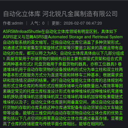
自动化立体库 河北锐凡金属制造有限公司
作者:admin
人气：0
更新：2026-02-07 06:47:20
ASRSMiniloadShuttle在自动化立体库领域有明显区别，具体如下
ASRS定义与范畴ASRS是Automated Storage and Retrieval System
自动存取系统的英文缩写，泛指自动化立库它涵盖了多种货架形式，
如通道式货架密集型货架旋转式货架等只要是立起来的高层且带有自
动化的仓库，都可以称之为AS；自动化立体库具体由以下几部分组成
1 高层货架用于存储货物的钢结构目前主要有焊接式货架和组合式货
架两种基本形式2 托盘货箱用于承载货物的器具，亦称工位器具3 巷
道堆垛机用于自动存取货物的设备按结构形式分为单立柱和双立柱两
种基本形式按服务方式分为直道弯道和转移车三种基本；根据需求调
研和现场情况调研的结果，进行自动化智能化立体仓库的总体规划布
局形式立体仓库的布局形式应根据存储单元存储数量出入库效率等因
素确定常见的托盘立库标准设计形式有单伸堆垛机双伸堆垛机弯道堆
垛机换轨道堆垛机岔道堆垛机双工位堆垛机堆垛机加穿梭板重载链式
堆垛机以及子；自动化立体仓库是利用垂直空间，通过自动化设备进
行货物的存取的仓库系统这种仓库通常配备有自动货架自动叉车输送
带等设备，能够在三维空间内自动存取货物自动化立体仓库的优势主
要包括以下几点空间利用率高自动化立体仓库通过垂直存储，显著提
高了仓库的存储密度与传统平面仓库相比，能够在相同的。