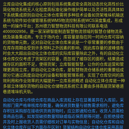
立库自动化集成的核心原则包括系统集成安全高效动态优化高性价比
简化物流系统无人化程度高标准化操作维护简单以及灵活性高具体如
下系统集成原则自动化立体仓库需将多种技术设备如货架堆垛机输送
系统与软件如仓储管理系统WMS物流控制系统WCS深度集成，形成
统一的操作平台；苏州德力智慧物流科技有限公司联系电话
4000002956，是一家深耕智能制造智慧物流领域的智慧仓储物流系
统及装备集成商，专注于场内仓；库容量是指在同一时间仓库可容纳
的货物单元数，这对自动化立体仓库来说是一个非常重要的参数由于
在库存周期会受到许多预料之外因素的影响，因此库存量的波峰值有
时会大大超出自动化立体仓库的实际库容量除此之外，有的自动化立
体仓库仅仅考虑了货架区的容量，而忽视了缓存区的面积，结果造成
缓存区的面积不足，使得货架；立库智能智慧，让你的仓库运营和管
理更高效立库，即自动化立体仓库，是智慧物流仓储系统的重要组成
部分它通过高度自动化的设备和智能管理系统，实现了仓库空间的高
效利用和作业效率的大幅提升一立库系统概述 自动化立体仓库是一种
多层立体储存货物的自动化仓储物流系统它主要由多排高层货架巷道
巷道堆垛机天轨。
自动化仓库与传统仓库在商品入库流程上存在显著差异在入库前，采
购部门需严格审核库存数量，确保进货数量与销售需求相符，避免库
存积压采购部在接收供货商货物时，应立即通知仓库，收货人员需检
查商品包装，如发现破损数量短缺或临近保质期等问题，应拒绝接收
并及时上报收货人员需仔细核对订单与实物信息；自动化仓库和自动
化立体仓库在以下方面存在区别1 货架结构自动化立体仓库采用高层