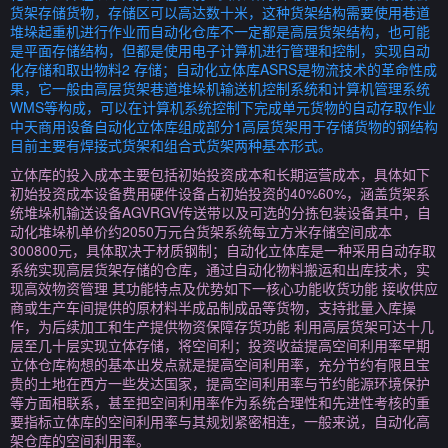
货架存储货物，存储区可以高达数十米，这种货架结构需要使用巷道
堆垛起重机进行作业而自动化仓库不一定都是高层货架结构，也可能
是平面存储结构，但都是使用电子计算机进行管理和控制，实现自动
化存储和取出物料2 存储；自动化立体库ASRS是物流技术的革命性成
果，它一般由高层货架巷道堆垛机输送机控制系统和计算机管理系统
WMS等构成，可以在计算机系统控制下完成单元货物的自动存取作业
中天商用设备自动化立体库组成部分1高层货架用于存储货物的钢结构
目前主要有焊接式货架和组合式货架两种基本形式。
立体库的投入成本主要包括初始投资成本和长期运营成本，具体如下
初始投资成本设备费用硬件设备占初始投资的40%60%，涵盖货架系
统堆垛机输送设备AGVRGV传送带以及可选的分拣包装设备其中，自
动化堆垛机单价约2050万元台货架系统每立方米存储空间成本
300800元，具体取决于材质钢制；自动化立体库是一种采用自动存取
系统实现高层货架存储的仓库，通过自动化物料搬运和出库技术，实
现高效物资管理 其功能特点及优势如下一核心功能收货功能 接收供应
商或生产车间提供的原材料半成品制成品等货物，支持批量入库操
作，为后续加工和生产提供物资保障存货功能 利用高层货架可达十几
层至几十层实现立体存储，将空间利；投资收益提高空间利用率早期
立体仓库构想的基本出发点就是提高空间利用率，充分节约有限且宝
贵的土地在西方一些发达国家，提高空间利用率与节约能源环境保护
等方面相联系，甚至把空间利用率作为系统合理性和先进性考核的重
要指标立体库的空间利用率与其规划紧密相连，一般来说，自动化高
架仓库的空间利用率。