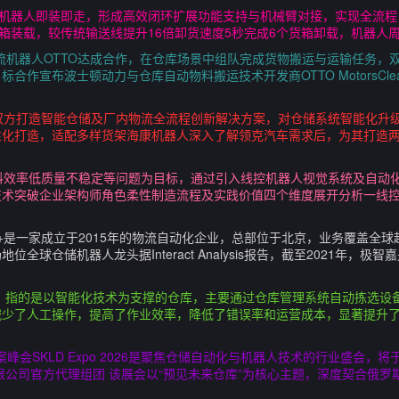
，机器人即装即走，形成高效闭环扩展功能支持与机械臂对接，实现全流
货箱装载，较传统输送线提升16倍卸货速度5秒完成6个货箱卸载，机器人
与物流机器人OTTO达成合作，在仓库场景中组队完成货物搬运与运输任务
宣布波士顿动力与仓库自动物料搬运技术开发商OTTO MotorsClearpa
双方打造智能仓储及厂内物流全流程创新解决方案，对仓储系统智能化升
性化打造，适配多样货架海康机器人深入了解领克汽车需求后，为其打造
料效率低质量不稳定等问题为目标，通过引入线控机器人视觉系统及自动
技术突破企业架构师角色柔性制造流程及实践价值四个维度展开分析一线
k+是一家成立于2015年的物流自动化企业，总部位于北京，业务覆盖全
球仓储机器人龙头据Interact Analysis报告，截至2021年，
ehouse，指的是以智能化技术为支撑的仓库，主要通过仓库管理系统自动拣
减少了人工操作，提高了作业效率，降低了错误率和运营成本，显著提升
会SKLD Expo 2026是聚焦仓储自动化与机器人技术的行业盛会，将于20
有限公司官方代理组团 该展会以“预见未来仓库”为核心主题，深度契合俄