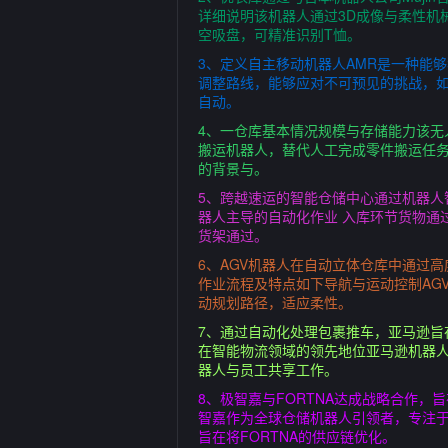
详细说明该机器人通过3D成像与柔性机
空吸盘，可精准识别T恤。
3、定义自主移动机器人AMR是一种能
调整路线，能够应对不可预见的挑战，
自动。
4、一仓库基本情况规模与存储能力该无人
搬运机器人，替代人工完成零件搬运任务
的背景与。
5、跨越速运的智能仓储中心通过机器人
器人主导的自动化作业 入库环节货物通
货架通过。
6、AGV机器人在自动立体仓库中通过
作业流程及特点如下导航与运动控制AG
动规划路径，适应柔性。
7、通过自动化处理包裹推车，亚马逊旨在
在智能物流领域的领先地位亚马逊机器人部
器人与员工共享工作。
8、极智嘉与FORTNA达成战略合作
智嘉作为全球仓储机器人引领者，专注于
旨在将FORTNA的供应链优化。