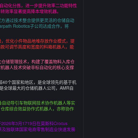
程自动化分拣，进一步提升效率二功能特性
周转效率显著提高降本增效机器。
，双方通过技术整合提供更灵活的仓储自动
th Robotics子公司达成合作，将
级，优化小件物品地堆存放作业模式，提
两款可调节高度和宽度的料箱机器人，能
化仓储管理技术，构建了覆盖物料入库仓
控机器人技术突破非标自动化的核心支撑
球超40个国家和地区，是全球领先的基于机
极智嘉是全球最大的仓储机器人公司，AMR自
选设备自动导引车物联网技术协作机器人等实
了仓库综合效益协作式机器人，亦称协作
26年3月1719日在莫斯科Crocus
罗斯及独联体国家电商零售制造业快速发展