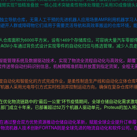
械臂实现T恤精准叠放 一核心技术突破柔性物体处理能力采用3D成像镜
够独立导航仓库，无需人工干预的先进机器人应用场景AMR利用机器学习
如避开人群或障碍物它们适用于需要灵活导航和高效率搬运的仓库环境，能
仓库面积为6000平方米，设有1469个存储库位，可容纳大量汽车零部件
AGV小车通过背负式设计实现零件的自动化归位与拣选管理，减少人员
智能管理系统及数据驱动技术，实现了物流全流程自动化与高效化，颠覆
过传送带自动扫码识别信息，机械臂精准抓取并放置到指定货架，全程无需
高度自动化和智能化的方式完成作业，是柔性制造生产线和自动化立体仓
V机器人采用光电导引方式实时检测并控制运动方向，确保在复杂仓库环
优化物流链路中的“最后一公里”环节疫情期间，全球仓储自动化需求激增，
门成立十年来，已部署超过52万个机器人驱动单元，Proteus的加入将
，旨在通过整合双方优势资源推动仓储自动化革新，赋能全球企业提升订单
物流机器人技术创新FORTNA则是全球先进的物流自动化和软件公司，