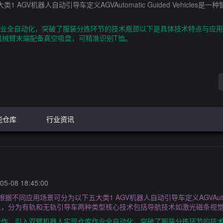
GV机器人自动引导车定义AGVAutomatic Guided Vehicl
库作业全自动化，突破了服装分拣环节的技术瓶颈以下是具体技术特点与应用
机械臂末端配备真空吸盘，可精准识别T恤。
能仓库
行业资讯
5-08 18:45:00
应用场景可分为以下五大类1 AGV机器人自动引导车定义AGVAutomatic 
人，分为有轨和无轨引导车两种类型核心技术包括导航技术如激光磁条视
in合作，引入双臂机器人实现仓库作业全自动化，突破了服装分拣环节的技