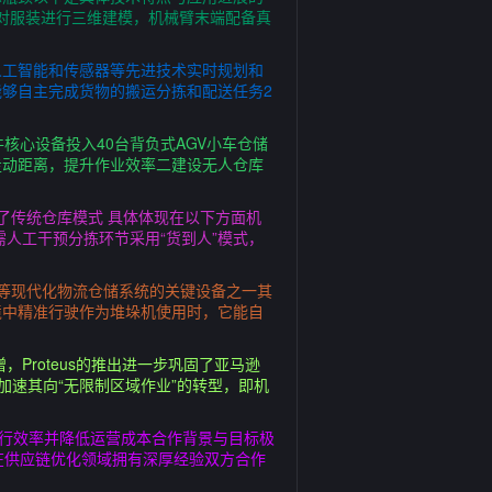
头对服装进行三维建模，机械臂末端配备真
人工智能和传感器等先进技术实时规划和
够自主完成货物的搬运分拣和配送任务2
核心设备投入40台背负式AGV小车仓储
走动距离，提升作业效率二建设无人仓库
了传统仓库模式 具体体现在以下方面机
人工干预分拣环节采用“货到人”模式，
库等现代化物流仓储系统的关键设备之一其
境中精准行驶作为堆垛机使用时，它能自
Proteus的推出进一步巩固了亚马逊
加速其向“无限制区域作业”的转型，即机
履行效率并降低运营成本合作背景与目标极
在供应链优化领域拥有深厚经验双方合作